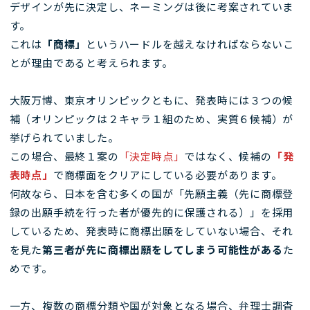
デザインが先に決定し、ネーミングは後に考案されていま
す。
これは
「商標」
というハードルを越えなければならないこ
とが理由であると考えられます。
大阪万博、東京オリンピックともに、発表時には３つの候
補（オリンピックは２キャラ１組のため、実質６候補）が
挙げられていました。
この場合、最終１案の
「決定時点」
ではなく、候補の
「発
表時点」
で商標面をクリアにしている必要があります。
何故なら、日本を含む多くの国が「先願主義（先に商標登
録の出願手続を行った者が優先的に保護される）」を採用
しているため、発表時に商標出願をしていない場合、それ
を見た
第三者が先に商標出願をしてしまう可能性がある
た
めです。
一方、複数の商標分類や国が対象となる場合、弁理士調査