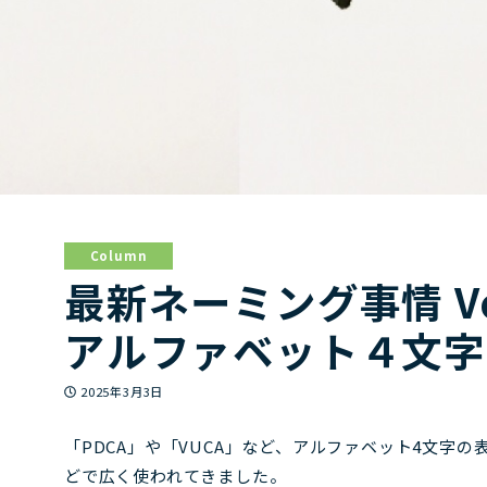
Column
最新ネーミング事情 V
アルファベット４文字
投稿日
2025年3月3日
「PDCA」や「VUCA」など、アルファベット4文字
どで広く使われてきました。