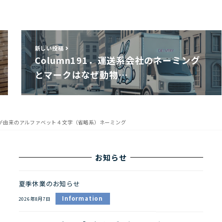
新しい投稿
Column191．運送系会社のネーミング
とマークはなぜ動物…
文字が由来のアルファベット４文字（省略系）ネーミング
お知らせ
夏季休業のお知らせ
Information
2026年8月7日